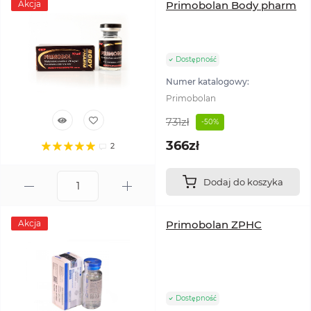
Akcja
Primobolan Body pharm
Dostępność
Numer katalogowy:
Primobolan
731zł
-50%
366zł
2
Dodaj do koszyka
Akcja
Primobolan ZPHC
Dostępność