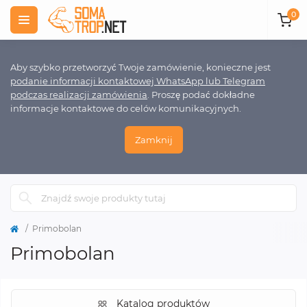
0
Aby szybko przetworzyć Twoje zamówienie, konieczne jest
podanie informacji kontaktowej WhatsApp lub Telegram
podczas realizacji zamówienia
. Proszę podać dokładne
informacje kontaktowe do celów komunikacyjnych.
Zamknij
Primobolan
Primobolan
Katalog produktów