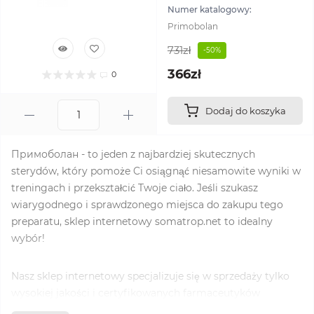
Numer katalogowy:
Primobolan
731zł
-50%
366zł
0
Dodaj do koszyka
Примоболан - to jeden z najbardziej skutecznych
sterydów, który pomoże Ci osiągnąć niesamowite wyniki w
treningach i przekształcić Twoje ciało. Jeśli szukasz
wiarygodnego i sprawdzonego miejsca do zakupu tego
preparatu, sklep internetowy somatrop.net to idealny
wybór!
Nasz sklep internetowy specjalizuje się w sprzedaży tylko
wysokiej jakości i certyfikowanych farmaceutyków
sportowych, w tym primobolanu. Możesz być pewny