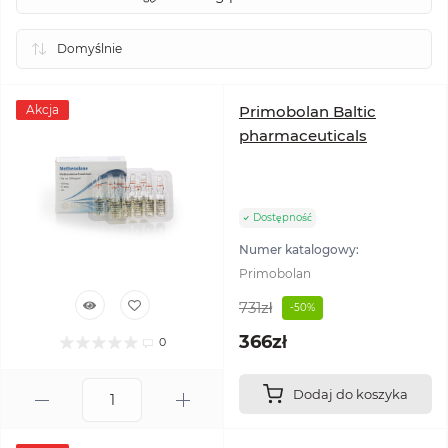
Akcja
Primobolan Baltic
pharmaceuticals
Dostępność
Numer katalogowy:
Primobolan
731zł
-50%
366zł
0
Dodaj do koszyka