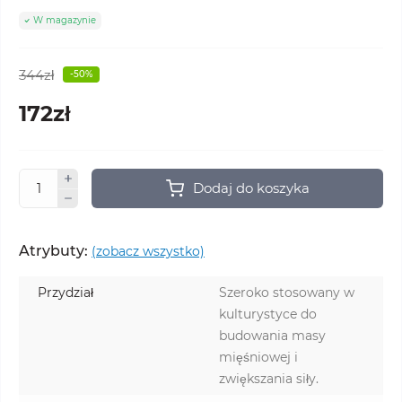
W magazynie
344zł
-50%
172zł
Dodaj do koszyka
Atrybuty:
(zobacz wszystko)
Przydział
Szeroko stosowany w
kulturystyce do
budowania masy
mięśniowej i
zwiększania siły.