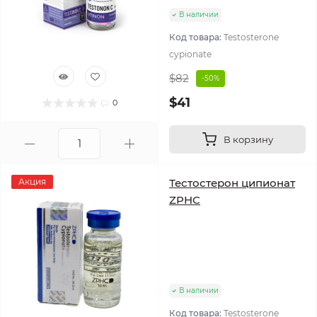
В наличии
Код товара:
Testosterone
cypionate
$82
-50%
$41
0
В корзину
Акция
Тестостерон ципионат
ZPHC
В наличии
Код товара:
Testosterone