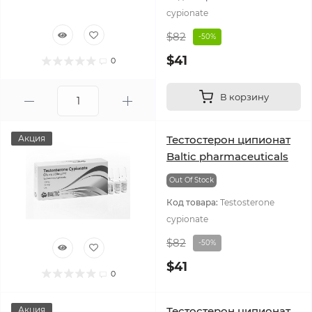
cypionate
$82
-50%
$41
0
В корзину
Акция
Тестостерон ципионат
Baltic pharmaceuticals
Out Of Stock
Код товара:
Testosterone
cypionate
$82
-50%
$41
0
Акция
Тестостерон ципионат