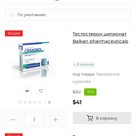
Акция
Тестостерон ципионат
Balkan pharmaceuticals
В наличии
Код товара:
Testosterone
cypionate
$82
-50%
$41
0
В корзину