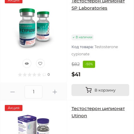
Акция
Тестостерон ципионат
SP Laboratories
В наличии
Код товара:
Testosterone
cypionate
$82
-50%
$41
0
В корзину
Акция
Тестостерон ципионат
Utinon