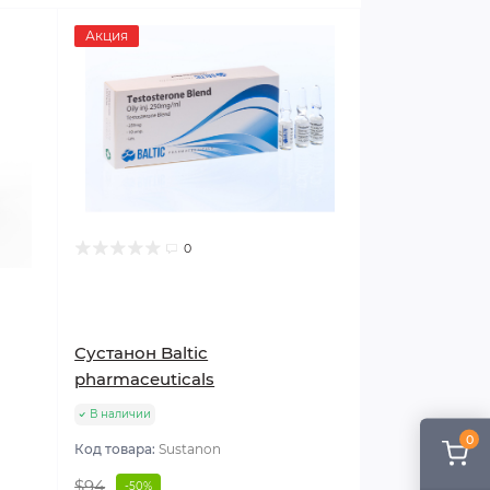
Акция
0
Сустанон Baltic
pharmaceuticals
В наличии
0
Код товара:
Sustanon
$94
-50%