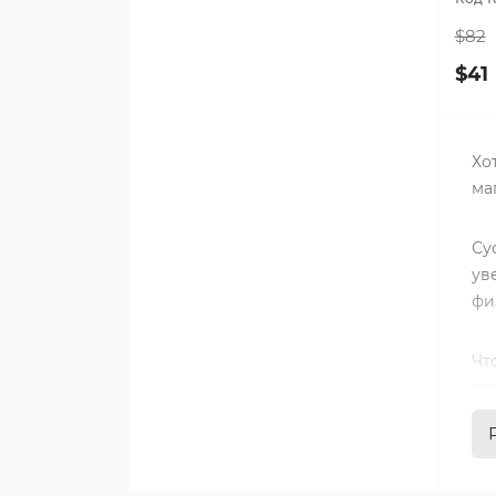
Параболан (1)
$82
Примоболан (3)
$41
Хо
ма
Су
ув
фи
Чт
те
ка
По