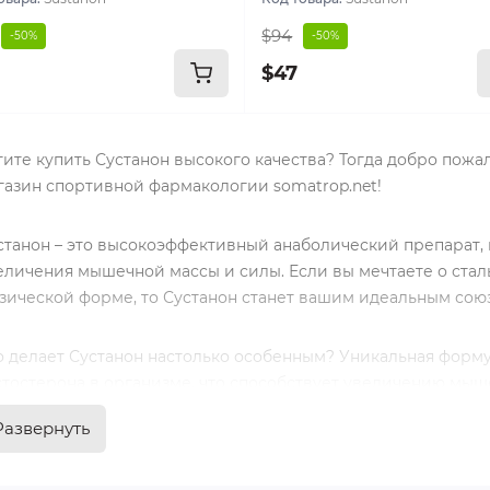
$94
-50%
-50%
$47
тите купить Сустанон высокого качества? Тогда добро пожа
газин спортивной фармакологии somatrop.net!
станон – это высокоэффективный анаболический препарат,
еличения мышечной массы и силы. Если вы мечтаете о ста
зической форме, то Сустанон станет вашим идеальным сою
о делает Сустанон настолько особенным? Уникальная форму
стостерона в организме, что способствует увеличению мы
таболизма. В результате вы получите крепкие и плотные м
Развернуть
купая Сустанон в нашем интернет-магазине, вы можете быт