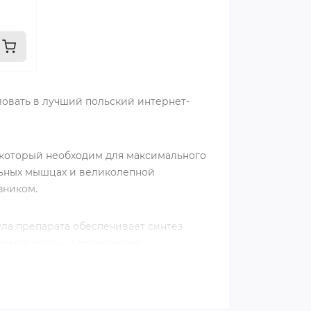
ловать в лучший польский интернет-
 который необходим для максимального
льных мышцах и великолепной
зником.
ла препарата обеспечивает синтез
шечной массы и подавлению
ышцы, которыми сможете гордиться.
ь уверены в его подлинности и