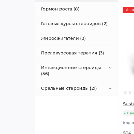
Гормон роста (8)
Акц
Готовые курсы стероидов (2)
Жиросжигатели (3)
Послекурсовая терапия (3)
Инъекционные стероиды
(56)
Оральные стероиды (21)
Сустанон (5)
Тестостерон пропионат (5)
Метандиенон (6)
Sust
В н
Тестостерон ципионат (6)
Оксандролон (4)
Код т
Тестостерон энантат (6)
Оксиметолон (3)
$94