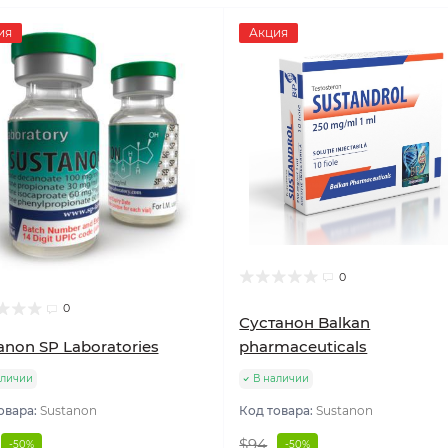
ия
Акция
0
0
Сустанон Balkan
pharmaceuticals
anon SP Laboratories
аличии
В наличии
овара:
Sustanon
Код товара:
Sustanon
$94
-50%
-50%