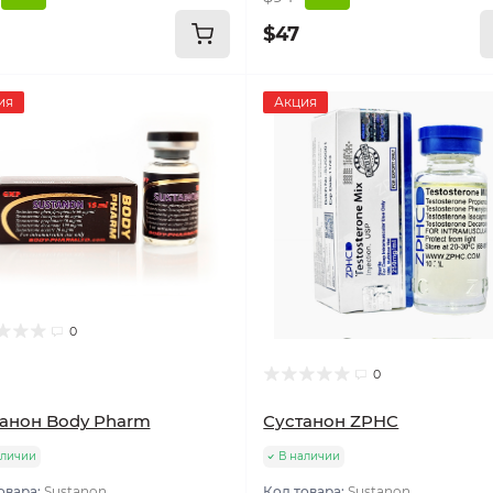
$47
ия
Акция
0
0
анон Body Pharm
Сустанон ZPHC
аличии
В наличии
овара:
Sustanon
Код товара:
Sustanon