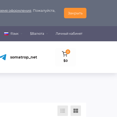
время оформления
. Пожалуйста,
Закрыть
Язык
$
Валюта
Личный кабинет
0
somatrop_net
$0