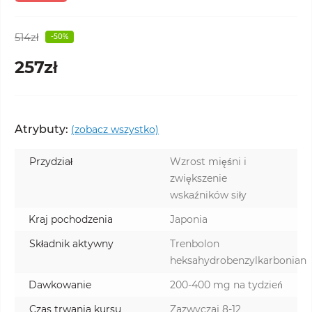
514zł
-50%
257zł
Atrybuty:
(zobacz wszystko)
Przydział
Wzrost mięśni i
zwiększenie
wskaźników siły
Kraj pochodzenia
Japonia
Składnik aktywny
Trenbolon
heksahydrobenzylkarbonian
Dawkowanie
200-400 mg na tydzień
Czas trwania kursu
Zazwyczaj 8-12