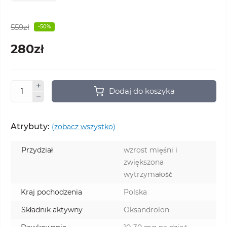
559zł
-50%
280zł
Dodaj do koszyka
Atrybuty:
(zobacz wszystko)
Przydział
wzrost mięśni i
zwiększona
wytrzymałość
Kraj pochodzenia
Polska
Składnik aktywny
Oksandrolon