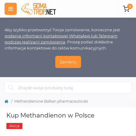
0
Aby szybko przetworzyć Twoje zamówienie, konieczne jest
podanie informacji kontaktowej WhatsApp lub Telegram
podczas realizacji zamówienia
. Proszę podać dokładne
informacje kontaktowe do celów komunikacyjnych.
Zamknij
Methandienone Balkan pharmaceuticals
Kup Methandienon w Polsce
Akcja