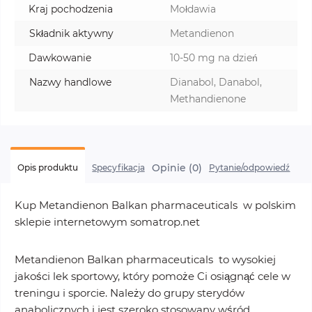
Kraj pochodzenia
Mołdawia
Składnik aktywny
Metandienon
Dawkowanie
10-50 mg na dzień
Nazwy handlowe
Dianabol, Danabol,
Methandienone
Opinie (0)
Opis produktu
Specyfikacja
Pytanie/odpowiedź
Kup Metandienon Balkan pharmaceuticals w polskim
sklepie internetowym somatrop.net
Metandienon Balkan pharmaceuticals to wysokiej
jakości lek sportowy, który pomoże Ci osiągnąć cele w
treningu i sporcie. Należy do grupy sterydów
anabolicznych i jest szeroko stosowany wśród