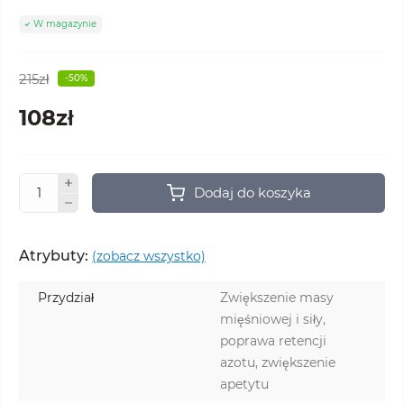
W magazynie
215zł
-50%
108zł
Dodaj do koszyka
Atrybuty:
(zobacz wszystko)
Przydział
Zwiększenie masy
mięśniowej i siły,
poprawa retencji
azotu, zwiększenie
apetytu