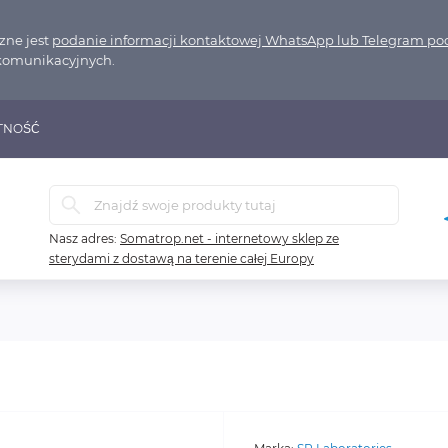
zne jest
podanie informacji kontaktowej WhatsApp lub Telegram pod
komunikacyjnych.
TNOŚĆ
Nasz adres:
Somatrop.net - internetowy sklep ze
sterydami z dostawą na terenie całej Europy