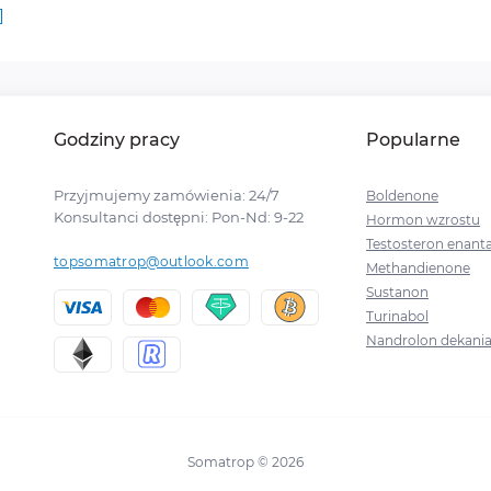
]
Godziny pracy
Popularne
Przyjmujemy zamówienia: 24/7
Boldenone
Konsultanci dostępni: Pon-Nd: 9-22
Hormon wzrostu
Testosteron enant
topsomatrop@outlook.com
Methandienone
Sustanon
Turinabol
Nandrolon dekani
Somatrop © 2026