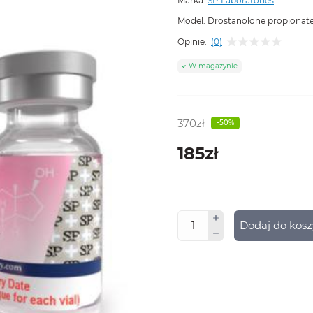
Marka:
SP Laboratories
Model:
Drostanolone propionat
Opinie:
(0)
W magazynie
370zł
-50%
185zł
Dodaj do kos