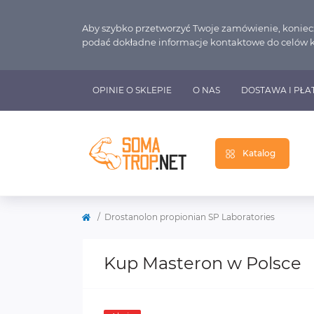
Aby szybko przetworzyć Twoje zamówienie, koniec
podać dokładne informacje kontaktowe do celów 
OPINIE O SKLEPIE
O NAS
DOSTAWA I PŁA
Katalog
Drostanolon propionian SP Laboratories
Kup Masteron w Polsce