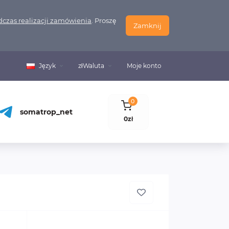
czas realizacji zamówienia
. Proszę
Zamknij
Język
zł
Waluta
Moje konto
0
somatrop_net
0zł