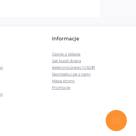
Informacje
Opinie o sklepie
Jak kupić dolara
an
elektronicznego (USD₮)
Skontaktuj się z nami
Mapa strony
Promocje
an