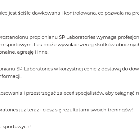
łce jest ściśle dawkowana i kontrolowana, co pozwala na pre
rostanolonu propionianu SP Laboratories wymaga profesjonal
em sportowym. Lek może wywołać szereg skutków ubocznych
alne, agresję i inne.
onianu SP Laboratories w korzystnej cenie z dostawą do d
formacji.
osowania i przestrzegać zaleceń specjalistów, aby osiągnąć 
ories już teraz i ciesz się rezultatami swoich treningów!
ć sportowych!