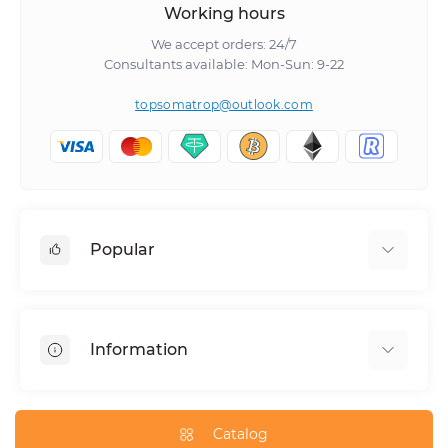
Working hours
We accept orders: 24/7
Consultants available: Mon-Sun: 9-22
topsomatrop@outlook.com
Popular
Boldenone
Growth hormone
Information
Testosterone enanthate
Methandienone
Store reviews
Sustanon
How to buy electronic dollar (USD₮)
Catalog
Turinabol